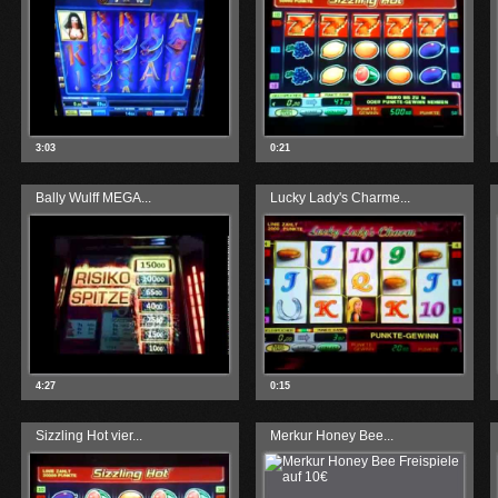
3:03
0:21
Bally Wulff MEGA...
Lucky Lady's Charme...
4:27
0:15
Sizzling Hot vier...
Merkur Honey Bee...