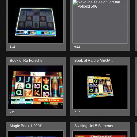
9:13
0:22
Book of Ra Forscher
Book of Ra die MEGA...
2:20
7:37
Magic Book 1.200€...
Sizzling Hot 5 Siebener