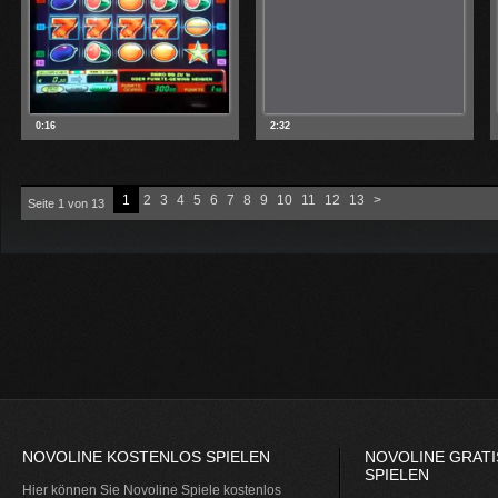
0:16
2:32
1
2
3
4
5
6
7
8
9
10
11
12
13
>
Seite 1 von 13
NOVOLINE KOSTENLOS SPIELEN
NOVOLINE GRAT
SPIELEN
Hier können Sie Novoline Spiele kostenlos