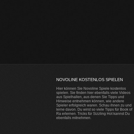
NOVOLINE KOSTENLOS SPIELEN
Hier können Sie Novoline Spiele kostenlos
spielen. Sie finden hier ebenfalls viele Videos
aus Spielhallen, aus denen Sie Tipps und
Hinweise entnehmen können, wie andere
Spieler erfolgreich waren. Schau ihnen zu und
lerne davon. Du wirst so viele Tipps für Book of
Ra erlernen. Tricks für Sizzling Hot kannst Du
ebenfalls mitnehmen.