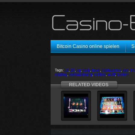
Bitcoin Casino online spielen
S
Tags:
1€
,
2€
,
ag
,
bally
,
book
,
cashgames
,
eye
,
fre
sizzling
,
vollauzahlung
,
vollbild
,
wulff
,
zocken
RELATED VIDEOS