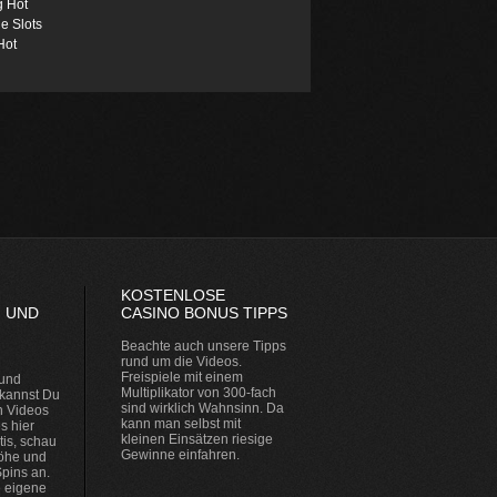
g Hot
e Slots
Hot
KOSTENLOSE
N UND
CASINO BONUS TIPPS
Beachte auch unsere Tipps
rund um die Videos.
Freispiele mit einem
 und
Multiplikator von 300-fach
 kannst Du
sind wirklich Wahnsinn. Da
n Videos
kann man selbst mit
s hier
kleinen Einsätzen riesige
is, schau
Gewinne einfahren.
höhe und
Spins an.
e eigene